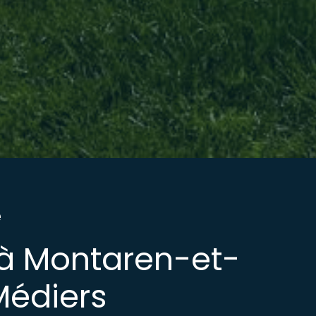
e
 à Montaren-et-
Médiers